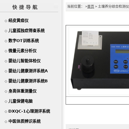
当前位置： >
首页
> 土壤养分综合检测仪
经皮黄疸仪
◇
儿童孤独症筛查系统
◇
数字OT训练系统
◇
微量元素分析仪
◇
婴幼儿智能体检仪
◇
婴幼儿健康测评系统A
◇
婴幼儿健康测评系统B
◇
身高体重测量仪
◇
儿童保健电脑
◇
DXQC-1心理测评系统
◇
中医体质辨识系统
◇