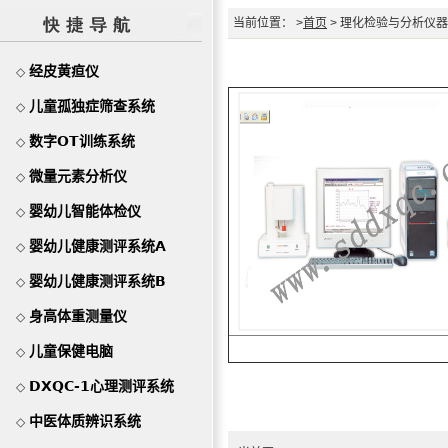
当前位置： >
首页
> 理化检验与分析仪器
经皮黄疸仪
◇
儿童孤独症筛查系统
◇
数字OT训练系统
◇
微量元素分析仪
◇
婴幼儿智能体检仪
◇
婴幼儿健康测评系统A
◇
婴幼儿健康测评系统B
◇
身高体重测量仪
◇
儿童保健电脑
◇
DXQC-1心理测评系统
◇
中医体质辨识系统
◇