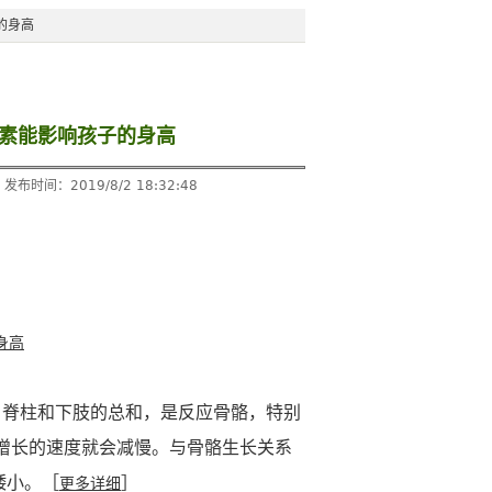
的身高
因素能影响孩子的身高
时间：2019/8/2 18:32:48
身高
脊柱和下肢的总和，是反应骨骼，特别
增长的速度就会减慢。与骨骼生长关系
矮小。［
］
更多详细