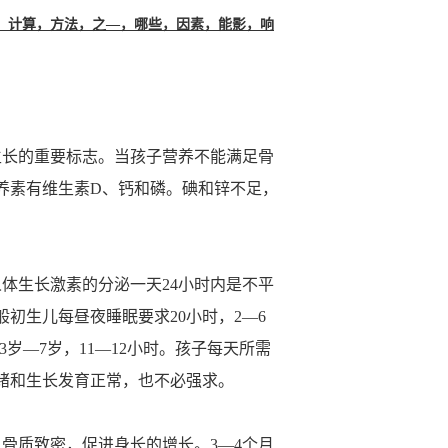
的，计算，方法，之—，哪些，因素，能影，响
生长的重要标志。当孩子营养不能满足骨
养素有维生素D、钙和磷。碘和锌不足，
体生长激素的分泌一天24小时内是不平
初生儿每昼夜睡眠要求20小时，2—6
时；3岁—7岁，11—12小时。孩子每天所需
绪和生长发育正常，也不必强求。
骨质致密，促进身长的增长。3—4个月