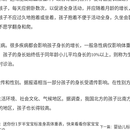
孩子，每天应俯卧数次，以促进全身活动，并应随着月龄的增长
孩子不应过久地抱着或坐着，孩子抱着不便于活动全身，久坐会
不愿学翻身和爬。
疾病。很多疾病都会影响孩子身长的增长，一般急性病仅影响体
，孩子的身长始终低于同年龄小儿平均身长的10%以上，则称为
时诊治。
遗传和性别。据报道相当一部分孩子的身长受遗传影响。在性别
生活环境、社会文化、气候地区。据调查，我国北方的孩子比南
的地区，孩子也长得较高。
送你份1岁半宝宝标准身高体重表，快来看看你家宝宝
：
婴幼儿标
下一篇：