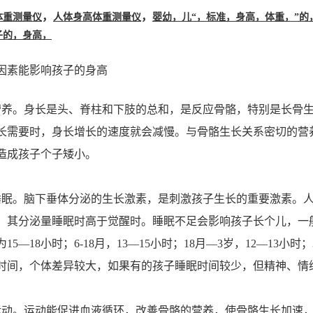
，
，
体重测量仪
人体身高体重测量仪
婴幼，儿“，标准，身高，体重，”
子的，身高，
因素能影响孩子的身高
营养。身长是头、脊柱和下肢的总和，是反应骨骼，特别是长骨
长需要时，身长增长的速度就会减慢。与骨骼生长关系密切的营
造成孩子个子矮小。
睡眠。脑下垂体分泌的生长激素，是刺激孩子生长的重要激素。人
，其分泌量睡眠时高于觉醒时。睡眠不足会影响孩子长个儿，一般
15—18小时；6-18月，13—15小时；18月—3岁，12—13小
时间，个体差异较大，如果有的孩子睡眠时间较少，但精神、情
运动。运动能促进血液循环，改善骨骼的营养，使骨骼生长加速，