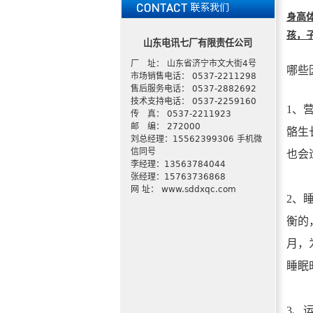
身高
孩，
山东电讯七厂有限责任公司
厂 址： 山东省济宁市文大街4号
哪些
市场销售电话： 0537-2211298
售后服务电话： 0537-2882692
技术支持电话： 0537-2259160
1、
传 真： 0537-2211923
邮 编： 272000
骼生
刘总经理：15562399306 手机微
信同号
也会
李经理：13563784044
张经理：15763736868
网 址： www.sddxqc.com
2、
衡的
月，为
睡眠
3、